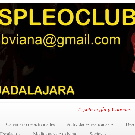
n la Serrezuela de Valsalobre
»
IMG_20241226_192317_741
7_741
iciembre 2024 – Exploraciones en la Serrezuela de Valsalobre
.
Espeleología y Cañones 
Calendario de actividades
Actividades realizadas
Desc
 Escalada
Mediciones de oxígeno
Socios