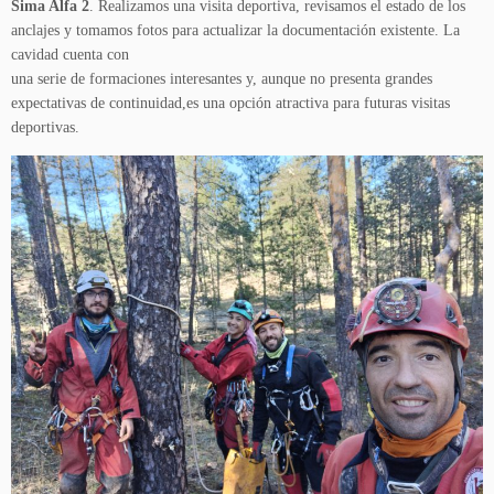
Sima Alfa 2
. Realizamos una visita deportiva, revisamos el estado de los
anclajes y tomamos fotos para actualizar la documentación existente. La
cavidad cuenta con
una serie de formaciones interesantes y, aunque no presenta grandes
expectativas de continuidad,es una opción atractiva para futuras visitas
deportivas.