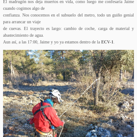
El madrugón nos deja muertos en vida, como luego me confesaría Jaime
cuando cogimos algo de
confianza. Nos conocemos en el subsuelo del metro, todo un guiño genial
para arrancar un viaje
de cuevas. El trayecto es largo: cambio de coche, carga de material y
abastecimiento de agua.
Aun así, a las 17:00, Jaime y yo ya estamos dentro de la
ECV-1
.