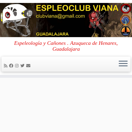
Skip
to
Portada
»
Calendario de actividades
Espeleología y Cañones . Azuqueca de Henares,
content
Guadalajara
Calendario de actividades