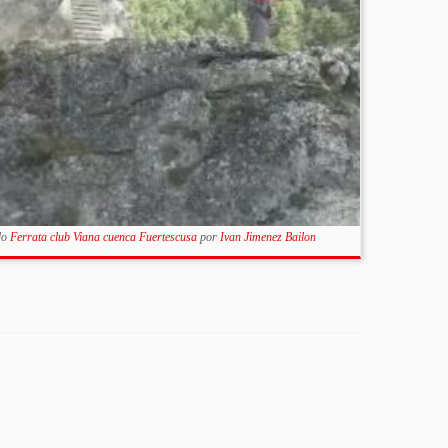
do
Ferrata club Viana cuenca Fuertescusa
por
Ivan Jimenez Bailon