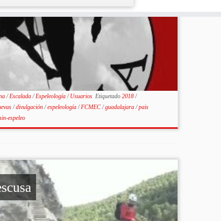
ana
/
Escalada
/
Espeleología
/
Usuarios
Etiquetado
2018
/
uevas
/
divulgación
/
espeleología
/
FCMEC
/
guadalajara
/
pais
in-espeleo
escusa