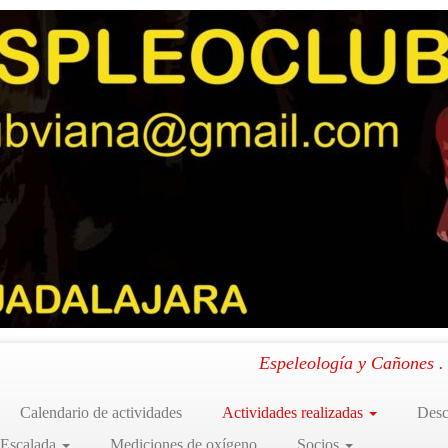
rgas del
Novedades de 
Espeleología y Cañones 
Espeleoclub 
Calendario de actividades
Actividades realizadas
Desc
 Escalada
Mediciones de oxígeno
Socios