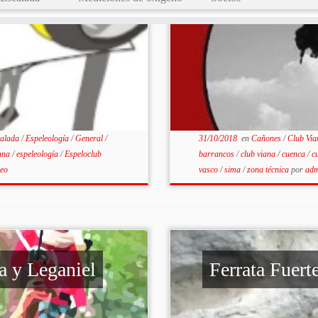
calada
/
Espeleología
/
General
/
31/10/2018
en
Cañones
/
Club Vi
iana
/
espeleología
/
Espeloclub
barrancos
/
club viana
/
cuenca
/
c
leo
vasco
/
sima
/
zona técnica
por
adm
na y Leganiel
Ferrata Fuert