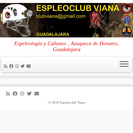
Skip
to
Portada
»
Descargas Escalada
Espeleología y Cañones . Azuqueca de Henares,
content
Guadalajara
Descargas Escalada
·
© 2026
Espeleoclub Viana
·