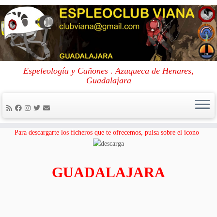
Skip
to
Portada
»
Guadalajara
Espeleología y Cañones . Azuqueca de Henares,
content
Guadalajara
Guadalajara
Para descargarte los ficheros que te ofrecemos, pulsa sobre el icono
GUADALAJARA