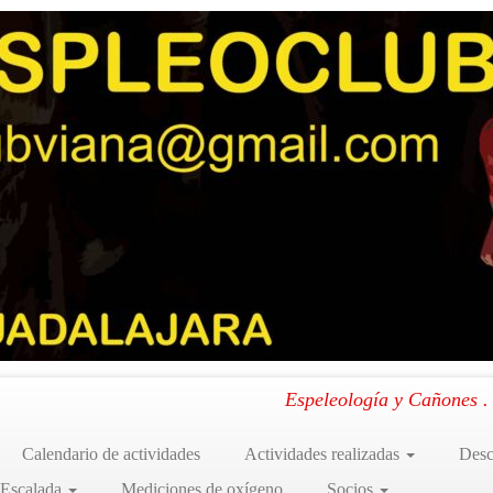
erra, La Rioja. 25 y 26 de octubre de 2024
»
13
en Cuevacalera. Canales de la Sierra, La Rioja. 25 y 26 de octubre de 2024
.
Espeleología y Cañones 
Calendario de actividades
Actividades realizadas
Desc
 Escalada
Mediciones de oxígeno
Socios