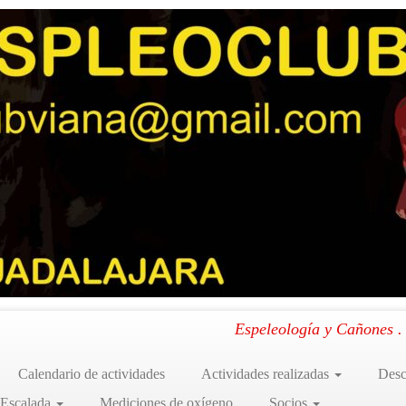
erra, La Rioja. 25 y 26 de octubre de 2024
»
11
en Cuevacalera. Canales de la Sierra, La Rioja. 25 y 26 de octubre de 2024
.
Espeleología y Cañones 
Calendario de actividades
Actividades realizadas
Desc
 Escalada
Mediciones de oxígeno
Socios