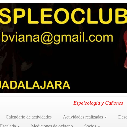
n en Tibia – Fresca
.
Espeleología y Cañones 
Calendario de actividades
Actividades realizadas
Desc
 Escalada
Mediciones de oxígeno
Socios