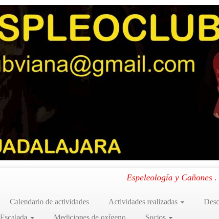
12-19h20m53s406
9h20m53s406
el Fraile
.
Espeleología y Cañones 
Calendario de actividades
Actividades realizadas
Desc
 Escalada
Mediciones de oxígeno
Socios