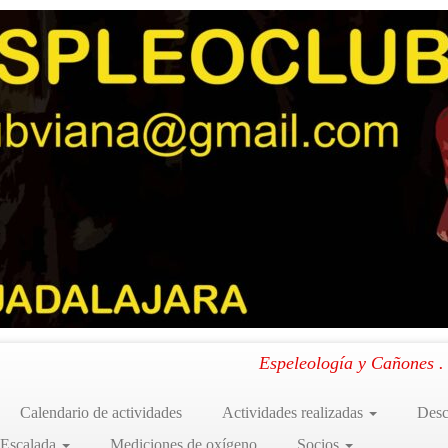
 (31 al 2 de febrero 2025)
»
20250201_140653
: Simas Alfa I, la Raja y Juana I (31 al 2 de febrero 2025)
.
Espeleología y Cañones 
Calendario de actividades
Actividades realizadas
Desc
 Escalada
Mediciones de oxígeno
Socios