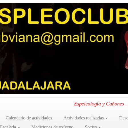
ma
a – Gándara
.
Espeleología y Cañones 
Calendario de actividades
Actividades realizadas
Desc
 Escalada
Mediciones de oxígeno
Socios