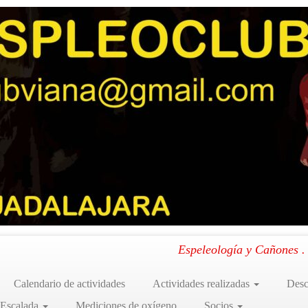
ma
a – Gándara
.
Espeleología y Cañones 
Calendario de actividades
Actividades realizadas
Desc
 Escalada
Mediciones de oxígeno
Socios