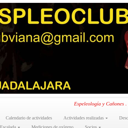
2015)
»
P1030127
le [Red del Silencio] (03-01-2015)
.
Espeleología y Cañones 
Calendario de actividades
Actividades realizadas
Desc
 Escalada
Mediciones de oxígeno
Socios