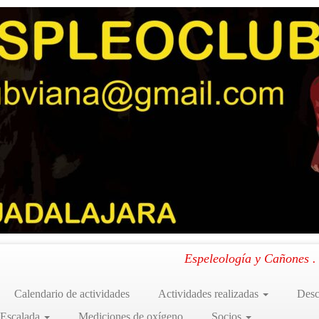
3
3
cera
.
Espeleología y Cañones 
Calendario de actividades
Actividades realizadas
Desc
 Escalada
Mediciones de oxígeno
Socios