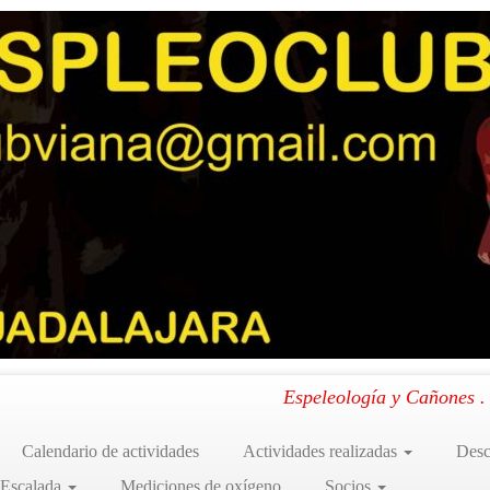
13
Espeleología y Cañones 
Calendario de actividades
Actividades realizadas
Desc
 Escalada
Mediciones de oxígeno
Socios