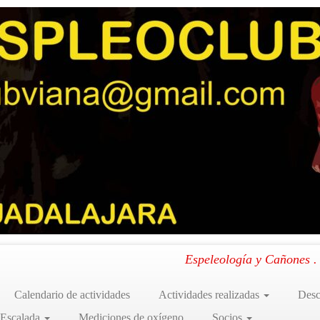
 marzo 2026
»
WhatsApp Image 2
Ranero, Carranza,Vizcaya) 21 de marzo 2026
.
Espeleología y Cañones 
Calendario de actividades
Actividades realizadas
Desc
 Escalada
Mediciones de oxígeno
Socios