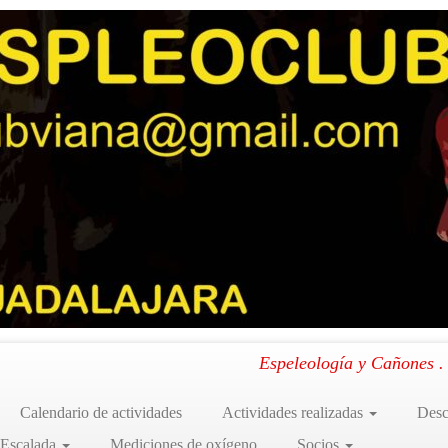
23
»
R6
s en las instalaciones Viana 2023
.
Espeleología y Cañones 
Calendario de actividades
Actividades realizadas
Desc
 Escalada
Mediciones de oxígeno
Socios