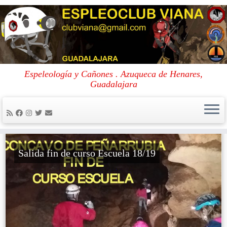
Skip
to
Portada
»
SomosDeporteCLM
Espeleología y Cañones . Azuqueca de Henares,
content
Guadalajara
SomosDeporteCLM
Salida fin de curso Escuela 18/19