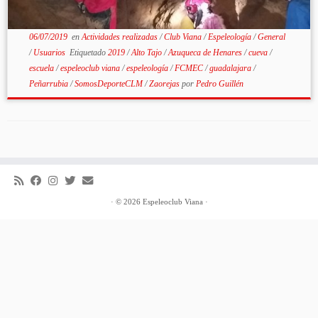
06/07/2019
en
Actividades realizadas
/
Club Viana
/
Espeleología
/
General
/
Usuarios
Etiquetado
2019
/
Alto Tajo
/
Azuqueca de Henares
/
cueva
/
escuela
/
espeleoclub viana
/
espeleología
/
FCMEC
/
guadalajara
/
Peñarrubia
/
SomosDeporteCLM
/
Zaorejas
por
Pedro Guillén
·
© 2026
Espeleoclub Viana
·