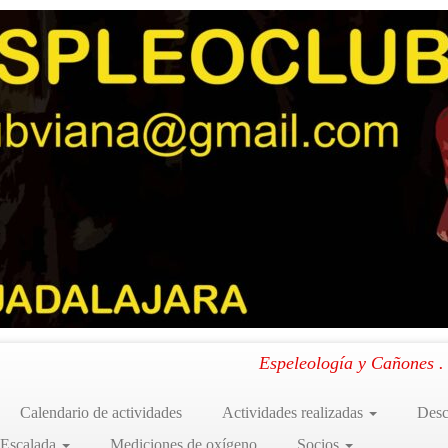
(1ª parte)
Espeleología y Cañones 
Calendario de actividades
Actividades realizadas
Desc
 Escalada
Mediciones de oxígeno
Socios