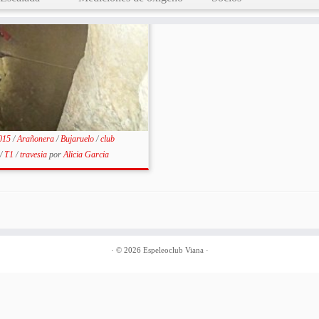
015
/
Arañonera
/
Bujaruelo
/
club
/
T1
/
travesia
por
Alicia Garcia
·
© 2026
Espeleoclub Viana
·