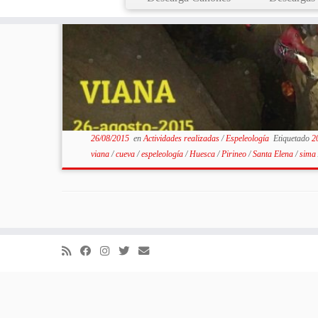
26/08/2015
en
Actividades realizadas
/
Espeleología
Etiquetado
2
viana
/
cueva
/
espeleología
/
Huesca
/
Pirineo
/
Santa Elena
/
sima