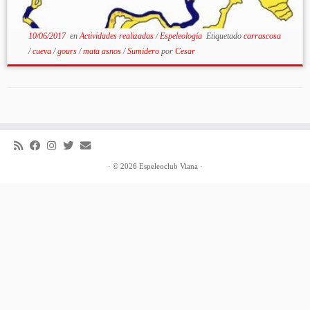
10/06/2017
en
Actividades realizadas
/
Espeleología
Etiquetado
carrascosa
/
cueva
/
gours
/
mata asnos
/
Sumidero
por
Cesar
·
© 2026
Espeleoclub Viana
·