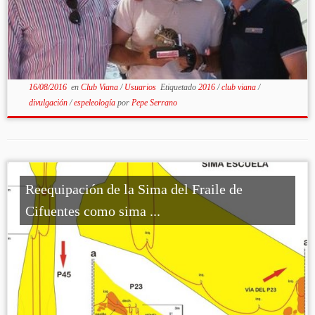
16/08/2016
en
Club Viana
/
Usuarios
Etiquetado
2016
/
club viana
/
divulgación
/
espeleología
por
Pepe Serrano
Reequipación de la Sima del Fraile de
Cifuentes como sima ...