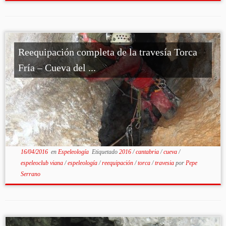
Reequipación completa de la travesía Torca
Fría – Cueva del ...
16/04/2016
en
Espeleología
Etiquetado
2016
/
cantabria
/
cueva
/
espeleoclub viana
/
espeleología
/
reequipación
/
torca
/
travesia
por
Pepe
Serrano