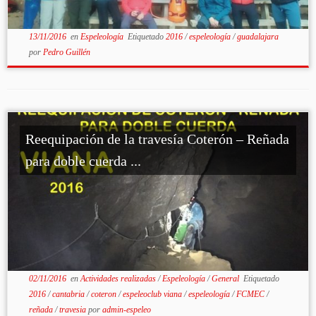
13/11/2016
en
Espeleología
Etiquetado
2016
/
espeleología
/
guadalajara
por
Pedro Guillén
Reequipación de la travesía Coterón – Reñada
para doble cuerda ...
02/11/2016
en
Actividades realizadas
/
Espeleología
/
General
Etiquetado
2016
/
cantabria
/
coteron
/
espeleoclub viana
/
espeleología
/
FCMEC
/
reñada
/
travesia
por
admin-espeleo