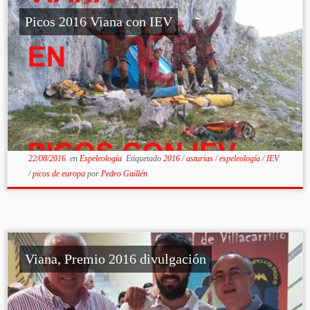
Picos 2016 Viana con IEV
22/08/2016
en
Espeleología
Etiquetado
2016
/
asturias
/
espeleología
/
IEV
/
picos de europa
por
Pedro Guillén
Viana, Premio 2016 divulgación