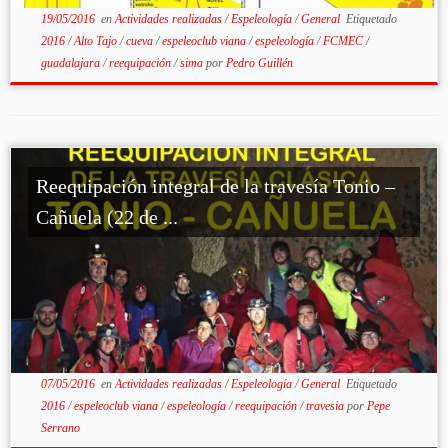
19/05/2016
en
Actividades realizadas
/
Espeleología
/
General
Etiquetado
2016
/
Alto Tajo
/
cueva
/
espeleoclub viana
/
espeleología
/
FCMEC
/
guadalajara
/
reequipación
/
sima
por
Pedro Guillén
Reequipación integral de la travesía Tonio –
Cañuela (22 de ...
07/05/2016
en
Actividades realizadas
/
Espeleología
/
General
Etiquetado
2016
/
espeleoclub viana
/
espeleología
/
reequipación
/
travesia
por
Pepe
Serrano