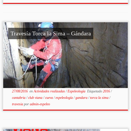
Travesía Torca la Sima – Gándara
27/08/2016
en
Actividades realizadas
/
Espeleología
Etiquetado
2016
/
cantabria
/
club viana
/
cueva
/
espeleología
/
gandara
/
torca la sima
/
travesia
por
admin-espeleo