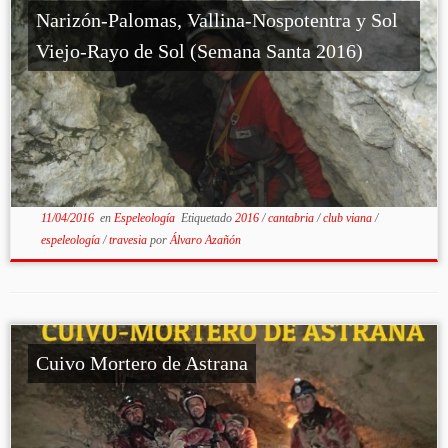
Narizón-Palomas, Vallina-Nospotentra y Sol
Viejo-Rayo de Sol (Semana Santa 2016)
11/04/2016
en
Espeleología
Etiquetado
2016
/
cantabria
/
club viana
/
espeleología
/
travesia
por
Álvaro Azañón
Cuivo Mortero de Astrana