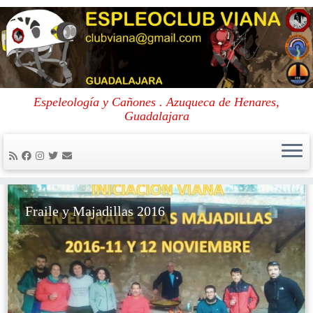
Skip
to
Portada
»
2016
Espeleología y Cañones . Azuqueca de Henares,
content
Guadalajara
2016
Fraile y Majadillas 2016