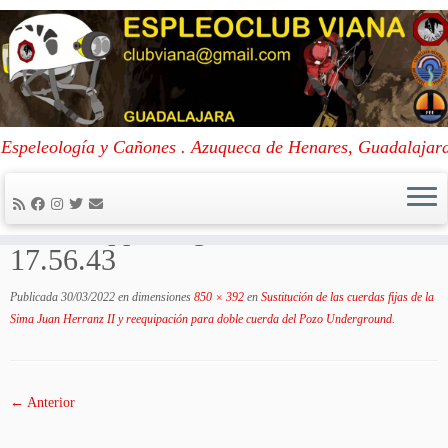
Skip
to
Portada
»
Sustitución de las cuerdas fijas de la Sima Juan Herranz II y
Espeleología y Cañones . Azuqueca de Henares, Guadalajar
content
reequipación para doble cuerda del Pozo Underground
»
WhatsApp Image
2022-02-13 at 17.56.43
WhatsApp Image 2022-02-13 at
17.56.43
Publicada
30/03/2022
en dimensiones
850 × 392
en
Sustitución de las cuerdas fijas de la
Sima Juan Herranz II y reequipación para doble cuerda del Pozo Underground
.
← Anterior