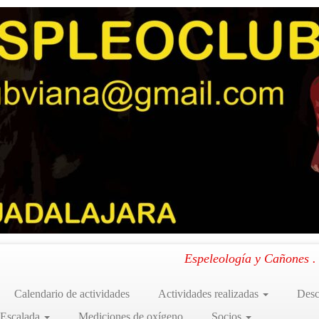
– 05 – 2015)
.
Espeleología y Cañones 
Calendario de actividades
Actividades realizadas
Desc
 Escalada
Mediciones de oxígeno
Socios