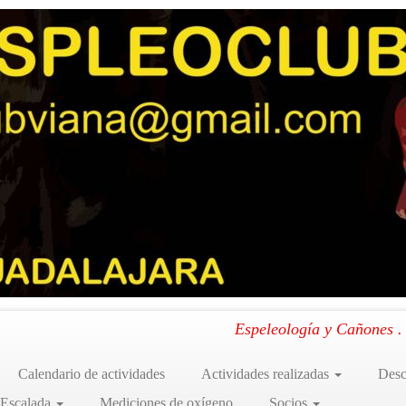
– 05 – 2015)
.
Espeleología y Cañones 
Calendario de actividades
Actividades realizadas
Desc
 Escalada
Mediciones de oxígeno
Socios