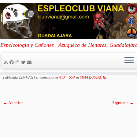
Skip
to
Portada
»
SIMA BUSTAL III
»
WhatsApp Image 2021-04-02 at 22.23.48
Espeleología y Cañones . Azuqueca de Henares, Guadalajar
content
WhatsApp Image 2021-04-02 at
22.23.48
Publicada
22/04/2021
en dimensiones
413 × 550
en
SIMA BUSTAL III
.
← Anterior
Siguiente →