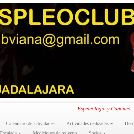
MPUS DIGITAL CAMERA
 CAMERA
lporquero (17-10-2015)
.
Espeleología y Cañones 
Calendario de actividades
Actividades realizadas
Desc
 Escalada
Mediciones de oxígeno
Socios