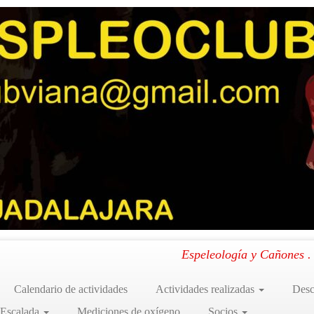
uela 18/19
.
Espeleología y Cañones 
Calendario de actividades
Actividades realizadas
Desc
 Escalada
Mediciones de oxígeno
Socios