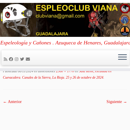
Skip
to
Portada
»
Sala Reme, escalada en Cuevacalera. Canales de la Sierra, La
Espeleología y Cañones . Azuqueca de Henares, Guadalajar
content
Rioja. 25 y 26 de octubre de 2024
»
3
3
Publicada
08/11/2024
en dimensiones
2560 × 1770
en
Sala Reme, escalada en
Cuevacalera. Canales de la Sierra, La Rioja. 25 y 26 de octubre de 2024
.
← Anterior
Siguiente →