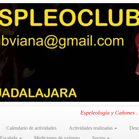
n Herranz I
»
7
l Pozo del Lago de la sima Juan Herranz I
.
Espeleología y Cañones 
Calendario de actividades
Actividades realizadas
Desc
 Escalada
Mediciones de oxígeno
Socios