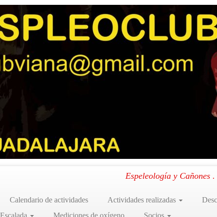
Azuqueca 28-01-2024)
»
IMG-20240129-WA0035
35
rro (Polideportivo Ciudad de Azuqueca 28-01-2024)
.
Espeleología y Cañones 
Calendario de actividades
Actividades realizadas
Desc
 Escalada
Mediciones de oxígeno
Socios