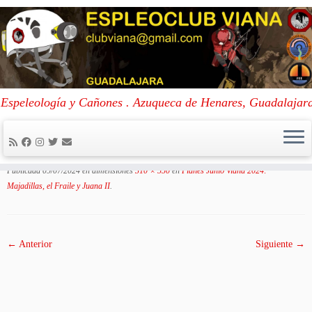
Skip
to
Portada
»
Planes Junio Viana 2024: Majadillas, el Fraile y Juana II
»
Espeleología y Cañones . Azuqueca de Henares, Guadalajar
content
20240629_170142
20240629_170142
Publicada
09/07/2024
en dimensiones
310 × 550
en
Planes Junio Viana 2024:
Majadillas, el Fraile y Juana II
.
← Anterior
Siguiente →