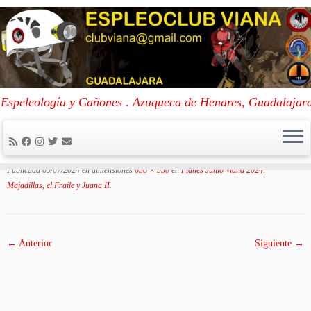
Skip
to
Portada
»
Planes Junio Viana 2024: Majadillas, el Fraile y Juana II
»
Espeleología y Cañones . Azuqueca de Henares, Guadalajar
content
20240629_143218
20240629_143218
Publicada
09/07/2024
en dimensiones
658 × 550
en
Planes Junio Viana 2024:
Majadillas, el Fraile y Juana II
.
← Anterior
Siguiente →