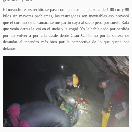
El meandro es estrechito se pasa con aparatos una persona de 1.80 cm y 90
kilos sin mayores problemas, los restregones son inevitables eso provocó
que el cordino de la cámara se me partió cayó al suelo pero por suerte Rafa
que venía detrás la vió en el suelo y la cogió. Yo la había dado por perdida
por no volver a por ella desde desde Gran Cañón no por la dureza de
desandar el meandro más bien por la perspectiva de lo que queda por
delante.