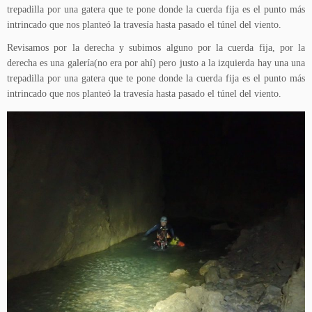
trepadilla por una gatera que te pone donde la cuerda fija es el punto más
intrincado que nos planteó la travesía hasta pasado el túnel del viento.
Revisamos por la derecha y subimos alguno por la cuerda fija, por la
derecha es una galería(no era por ahí) pero justo a la izquierda hay una una
trepadilla por una gatera que te pone donde la cuerda fija es el punto más
intrincado que nos planteó la travesía hasta pasado el túnel del viento.