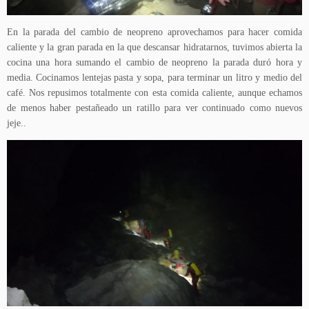
En la parada del cambio de neopreno aprovechamos para hacer comida
caliente y la gran parada en la que descansar hidratarnos, tuvimos abierta la
cocina una hora sumando el cambio de neopreno la parada duró hora y
media. Cocinamos lentejas pasta y sopa, para terminar un litro y medio del
café. Nos repusimos totalmente con esta comida caliente, aunque echamos
de menos haber pestañeado un ratillo para ver continuado como nuevos
jeje..