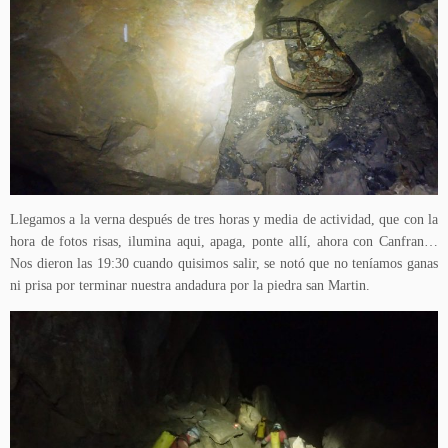
Llegamos a la verna después de tres horas y media de actividad, que con la
hora de fotos risas, ilumina aqui, apaga, ponte allí, ahora con Canfran…
Nos dieron las 19:30 cuando quisimos salir, se notó que no teníamos ganas
ni prisa por terminar nuestra andadura por la piedra san Martin.