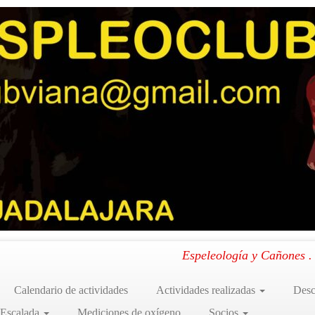
IEV
.
Espeleología y Cañones 
Calendario de actividades
Actividades realizadas
Desc
 Escalada
Mediciones de oxígeno
Socios