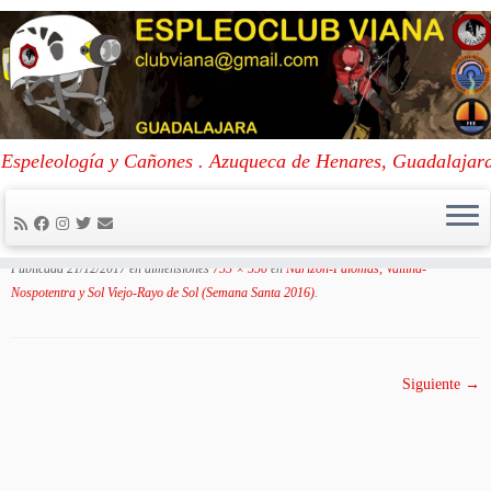
Skip
to
Portada
»
Narizón-Palomas, Vallina-Nospotentra y Sol Viejo-Rayo de Sol
Espeleología y Cañones . Azuqueca de Henares, Guadalajar
content
(Semana Santa 2016)
»
OLYMPUS DIGITAL CAMERA
OLYMPUS DIGITAL CAMERA
Publicada
21/12/2017
en dimensiones
733 × 550
en
Narizón-Palomas, Vallina-
Nospotentra y Sol Viejo-Rayo de Sol (Semana Santa 2016)
.
Siguiente →