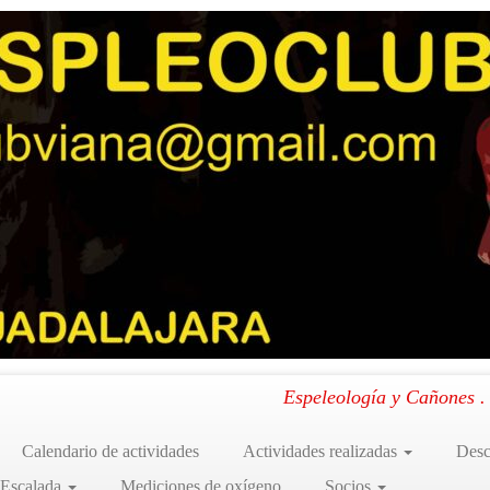
n en Tibia – Fresca
.
Espeleología y Cañones 
Calendario de actividades
Actividades realizadas
Desc
 Escalada
Mediciones de oxígeno
Socios