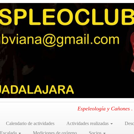
a 2025-26
a y Progresión Vertical. Via
Espeleología y Cañones 
Calendario de actividades
Actividades realizadas
Desc
 Escalada
Mediciones de oxígeno
Socios