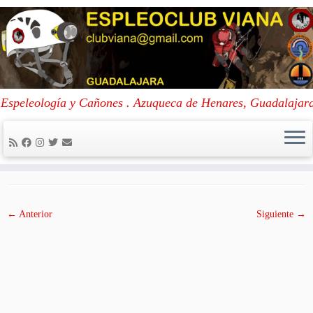
Skip
to
Portada
»
Coventosa
»
8
Espeleología y Cañones . Azuqueca de Henares, Guadalajar
content
8
Publicada
20/12/2017
en dimensiones
450 × 338
en
Coventosa
.
← Anterior
Siguiente →