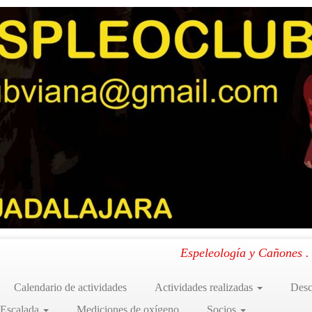
-Sierra de la Demanda- Nacedero de Valdelacanal (14-09-2024)
»
DSCN4603
Canales de la Sierra, La Rioja -Sierra de la Demanda- Nacedero de Valdelacanal (14-09-20
Espeleología y Cañones 
Calendario de actividades
Actividades realizadas
Desc
 Escalada
Mediciones de oxígeno
Socios