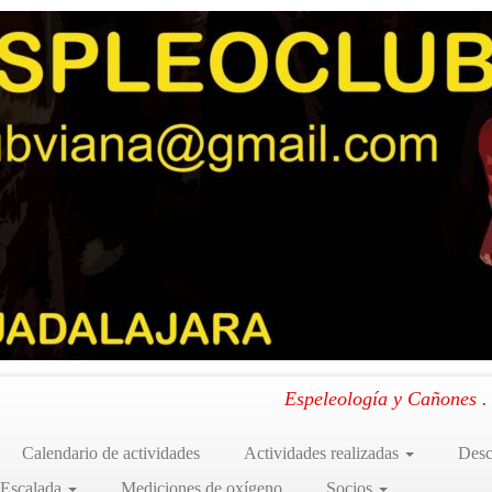
. Francia: Aventura Bajo Tierra y en la Carretera (28-07 al 05-08-2024)
.
Espeleología y Cañones 
Calendario de actividades
Actividades realizadas
Desc
 Escalada
Mediciones de oxígeno
Socios