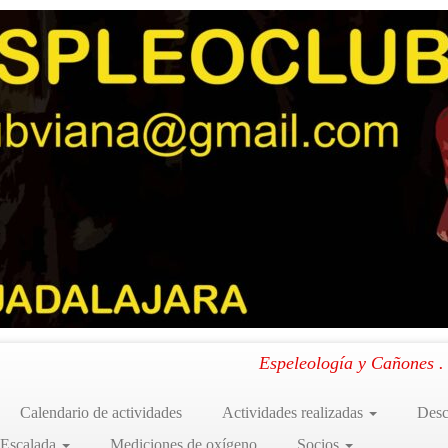
 rio de Santa elena
nta elena
ena (1ª parte)
.
Espeleología y Cañones 
Calendario de actividades
Actividades realizadas
Desc
 Escalada
Mediciones de oxígeno
Socios