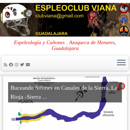
Skip
to
Portada
»
Archivo de 30/10/2024
Espeleología y Cañones . Azuqueca de Henares,
content
Guadalajara
Archivo por días:
30/10/2024
2
Buceando Sifones en Canales de la Sierra, La
Rioja -Sierra ...