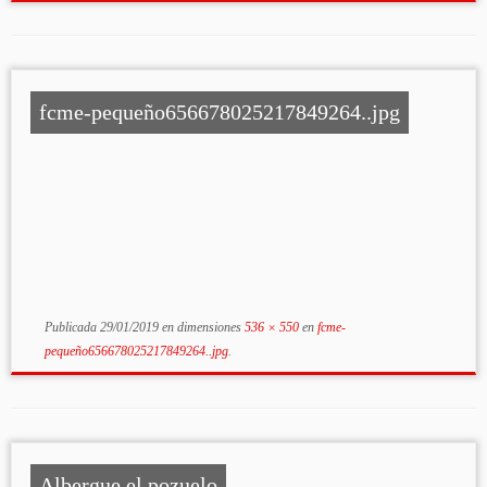
fcme-pequeño656678025217849264..jpg
Publicada
29/01/2019
en dimensiones
536 × 550
en
fcme-
pequeño656678025217849264..jpg
.
Albergue el pozuelo